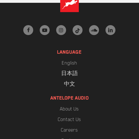
facebook
youtube
instagram
tiktok
soundcloud
linkedin
LANGUAGE
English
日本語
中文
ANTELOPE AUDIO
About Us
Contact Us
Careers