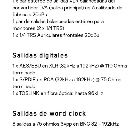
1 x par estéreo de salidas XLR balanceadas del
convertidor D/A (salida principal) está calibrado de
fábrica a 20dBu
1 par de salidas balanceadas estéreo para
monitores (2 x 1/4 TRS)
1 x 1/4 TRS Auriculares frontales 20dBu
Salidas digitales
1 x AES/EBU en XLR (32kHz a 192kHz) @ 110 Ohms
terminado
1 x S/PDIF en RCA (32kHz a 192kHz) @ 75 Ohms
terminado
1 x TOSLINK en fibra óptica: hasta 96kHz
Salidas de word clock
8 salidas a 75 ohmios 3Vpp en BNC 32 – 192kHz