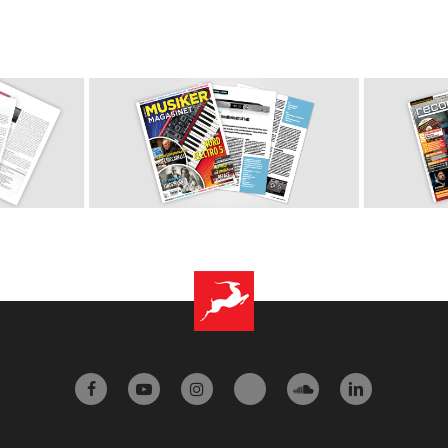
facebook
youtube
instagram
tiktok
soundcloud
linkedin