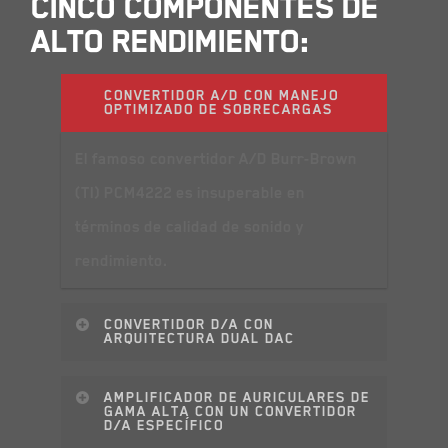
CINCO COMPONENTES DE
ALTO RENDIMIENTO:
CONVERTIDOR A/D CON MANEJO
OPTIMIZADO DE SOBRECARGAS
El famoso convertidor A/D Burr-Brown
(TI) PCM4222 es insuperable en
términos de calidad de sonido y
rendimiento.
CONVERTIDOR D/A CON
ARQUITECTURA DUAL DAC
Los chips DAC separados para el canal
AMPLIFICADOR DE AURICULARES DE
GAMA ALTA CON UN CONVERTIDOR
izquierdo y derecho mejoran
D/A ESPECÍFICO