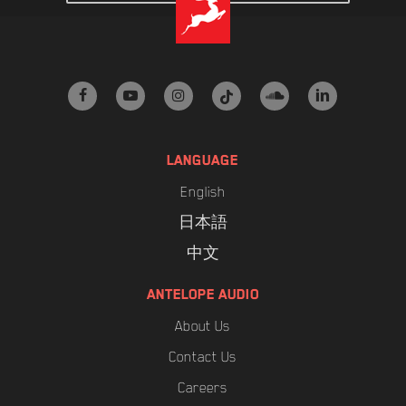
facebook
youtube
instagram
tiktok
soundcloud
linkedin
LANGUAGE
English
日本語
中文
ANTELOPE AUDIO
About Us
Contact Us
Careers