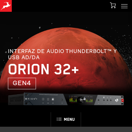
Men
Skip
Menu
to
main
content
INTERFAZ DE AUDIO THUNDERBOLT™ Y
USB AD/DA
ORION 32+
GEN4
Menu