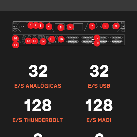
2
1
3
8
9
7
4
6
5
17
10
16
15
13
12
14
18
11
32
32
E/S ANALÓGICAS
E/S USB
128
128
E/S THUNDERBOLT
E/S MADI