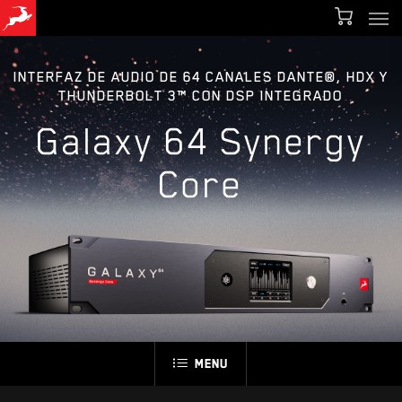
Men
Skip
to
main
INTERFAZ DE AUDIO DE 64 CANALES DANTE®, HDX Y
THUNDERBOLT 3™ CON DSP INTEGRADO
content
Galaxy 64 Synergy
Core
Menu