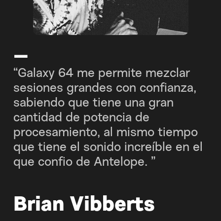
—
zclar
“El Galaxy 64 Synergy Core
fianza,
reemplaza todo en el rack. El c
ran
es el límite con esta cosa… ¡es
monstruo!”
 tiempo
le en el
Sylvia Massy
Productora e ingeniera (Johny
Cash, Prince, Tom Petty, Red H
Chili Peppers)