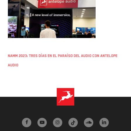
NAMM 2023: TRES DÍAS EN EL PARAÍSO DEL AUDIO CON ANTELOPE
AUDIO
facebook
youtube
instagram
tiktok
soundcloud
linkedin