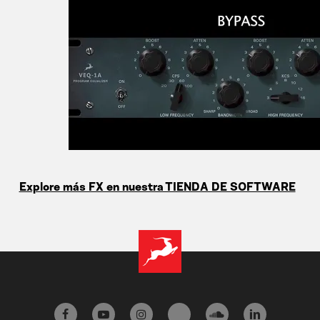
Explore más FX en nuestra TIENDA DE SOFTWARE
facebook
youtube
instagram
tiktok
soundcloud
linkedin