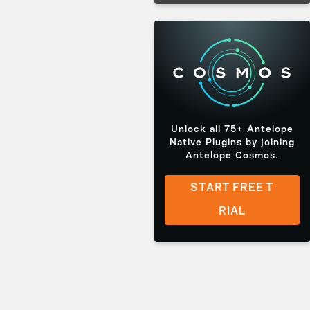
Unlock all 75+ Antelope
Native Plugins by joining
Antelope Cosmos.
START FREE T
RIAL