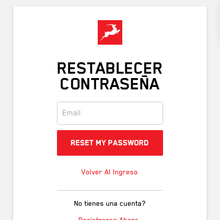
Skip
to
main
content
RESTABLECER
CONTRASEÑA
Volver Al Ingreso
No tienes una cuenta?
Registrarse Ahora.